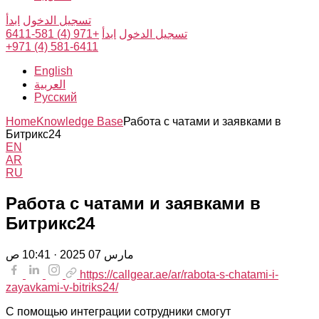
تسجيل الدخول
ابدأ
تسجيل الدخول
ابدأ
+971 (4) 581-6411
+971 (4) 581-6411
English
العربية
Русский
Home
Knowledge Base
Работа с чатами и заявками в
Битрикс24
EN
AR
RU
Работа с чатами и заявками в
Битрикс24
مارس 07 2025 · 10:41 ص
https://callgear.ae/ar/rabota-s-chatami-i-
zayavkami-v-bitriks24/
С помощью интеграции сотрудники смогут