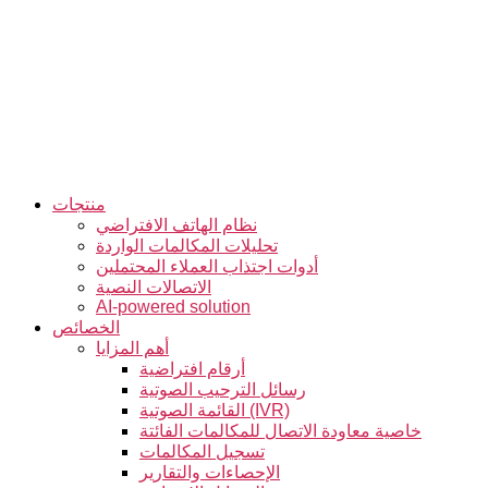
التخطي
إلى
المحتوى
منتجات
نظام الهاتف الافتراضي
تحليلات المكالمات الواردة
أدوات اجتذاب العملاء المحتملين
الاتصالات النصية
AI-powered solution
الخصائص
أهم المزايا
أرقام افتراضية
رسائل الترحيب الصوتية
القائمة الصوتية (IVR)
خاصية معاودة الاتصال للمكالمات الفائتة
تسجيل المكالمات
الإحصاءات والتقارير