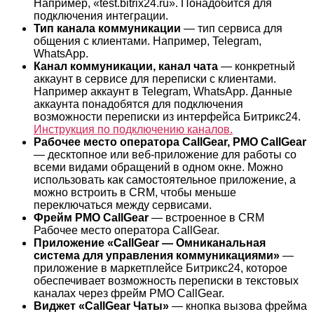
Например, «test.bitrix24.ru». Понадобится для
подключения интеграции.
Тип канала коммуникации
— тип сервиса для
общения с клиентами. Например, Telegram,
WhatsApp.
Канал коммуникации, канал чата
— конкретный
аккаунт в сервисе для переписки с клиентами.
Например аккаунт в Telegram, WhatsApp. Данные
аккаунта понадобятся для подключения
возможности переписки из интерфейса Битрикс24.
Инструкция по подключению каналов.
Рабочее место оператора CallGear, РМО CallGear
— десктопное или веб-приложение для работы со
всеми видами обращений в одном окне. Можно
использовать как самостоятельное приложение, а
можно встроить в CRM, чтобы меньше
переключаться между сервисами.
Фрейм РМО CallGear
— встроенное в CRM
Рабочее место оператора CallGear.
Приложение «CallGear — Омниканальная
система для управления коммуникациями»
—
приложение в маркетплейсе Битрикс24, которое
обеспечивает возможность переписки в текстовых
каналах через фрейм РМО CallGear.
Виджет «CallGear Чаты»
— кнопка вызова фрейма