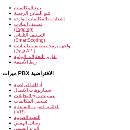
تتبع المكالمات
تتبع النماذج الرقمية
إشعارات المكالمات الواردة
تصنيف البيانات
(Tagging)
التصنيف التلقائي
(SmartScoring)
واجهة برمجة تطبيقات البيانات
(Data API)
تقارير التحليلات البيانية
ربط الأنظمة
ميزات PBX الافتراضية
أرقام افتراضية
سيناريوهات الاتصال
عمليات دمج التحليلات
تسجيل المكالمات
القائمة الصوتية التفاعلية
(IVR)
التحية الصوتية
رسائل الهمس
البريد الصوتي