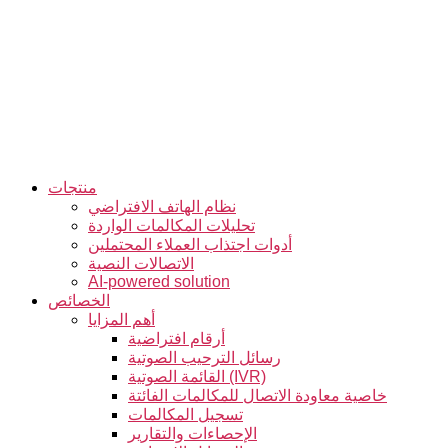
التخطي
إلى
المحتوى
منتجات
نظام الهاتف الافتراضي
تحليلات المكالمات الواردة
أدوات اجتذاب العملاء المحتملين
الاتصالات النصية
AI-powered solution
الخصائص
أهم المزايا
أرقام افتراضية
رسائل الترحيب الصوتية
القائمة الصوتية (IVR)
خاصية معاودة الاتصال للمكالمات الفائتة
تسجيل المكالمات
الإحصاءات والتقارير