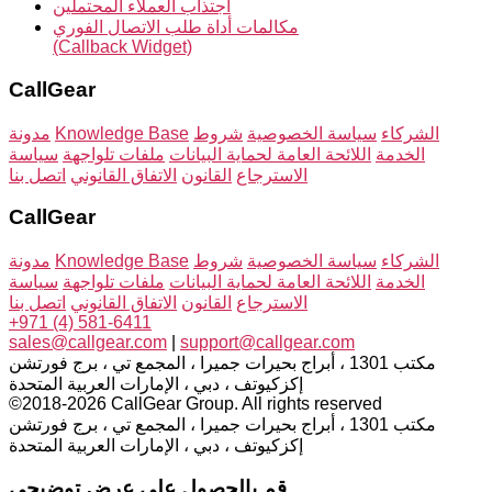
اجتذاب العملاء المحتملين
مكالمات أداة طلب الاتصال الفوري
(Callback Widget)
CallGear
الشركاء
سياسة الخصوصية
شروط
Knowledge Base
مدونة
الخدمة
اللائحة العامة لحماية البيانات
ملفات تلواجهة
سياسة
الاسترجاع
القانون
الاتفاق القانوني
اتصل بنا
CallGear
الشركاء
سياسة الخصوصية
شروط
Knowledge Base
مدونة
الخدمة
اللائحة العامة لحماية البيانات
ملفات تلواجهة
سياسة
الاسترجاع
القانون
الاتفاق القانوني
اتصل بنا
+971 (4) 581-6411
sales@callgear.com
|
support@callgear.com
مكتب 1301 ، أبراج بحيرات جميرا ، المجمع تي ، برج فورتشن
إكزكيوتف ، دبي ، الإمارات العربية المتحدة
©2018-2026 CallGear Group. All rights reserved
مكتب 1301 ، أبراج بحيرات جميرا ، المجمع تي ، برج فورتشن
إكزكيوتف ، دبي ، الإمارات العربية المتحدة
قم بالحصول على عرض توضيحي