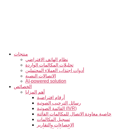
التخطي
إلى
المحتوى
منتجات
نظام الهاتف الافتراضي
تحليلات المكالمات الواردة
أدوات اجتذاب العملاء المحتملين
الاتصالات النصية
AI-powered solution
الخصائص
أهم المزايا
أرقام افتراضية
رسائل الترحيب الصوتية
القائمة الصوتية (IVR)
خاصية معاودة الاتصال للمكالمات الفائتة
تسجيل المكالمات
الإحصاءات والتقارير