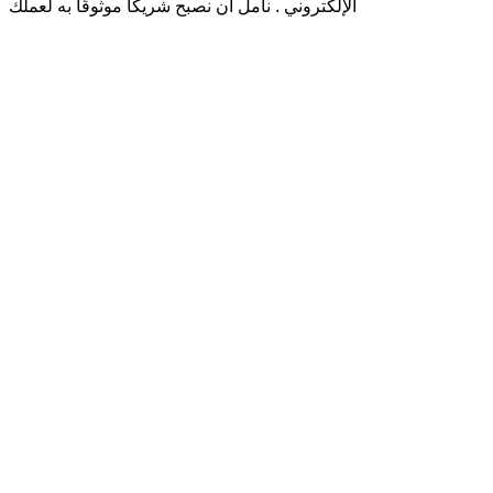
الإلكتروني . نأمل أن نصبح شريكًا موثوقًا به لعملك