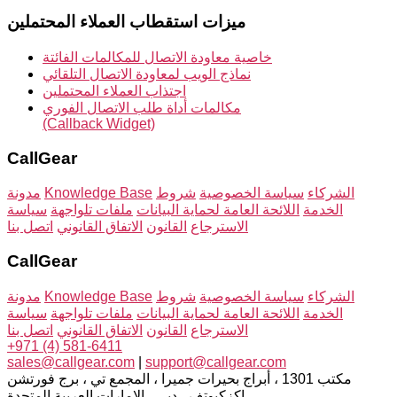
ميزات استقطاب العملاء المحتملين
خاصية معاودة الاتصال للمكالمات الفائتة
نماذج الويب لمعاودة الاتصال التلقائي
اجتذاب العملاء المحتملين
مكالمات أداة طلب الاتصال الفوري
(Callback Widget)
CallGear
الشركاء
سياسة الخصوصية
شروط
Knowledge Base
مدونة
الخدمة
اللائحة العامة لحماية البيانات
ملفات تلواجهة
سياسة
الاسترجاع
القانون
الاتفاق القانوني
اتصل بنا
CallGear
الشركاء
سياسة الخصوصية
شروط
Knowledge Base
مدونة
الخدمة
اللائحة العامة لحماية البيانات
ملفات تلواجهة
سياسة
الاسترجاع
القانون
الاتفاق القانوني
اتصل بنا
+971 (4) 581-6411
sales@callgear.com
|
support@callgear.com
مكتب 1301 ، أبراج بحيرات جميرا ، المجمع تي ، برج فورتشن
إكزكيوتف ، دبي ، الإمارات العربية المتحدة