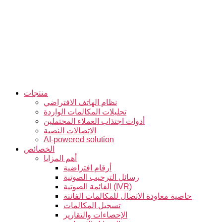
التخطي
إلى
المحتوى
منتجات
نظام الهاتف الافتراضي
تحليلات المكالمات الواردة
أدوات اجتذاب العملاء المحتملين
الاتصالات النصية
AI-powered solution
الخصائص
أهم المزايا
أرقام افتراضية
رسائل الترحيب الصوتية
القائمة الصوتية (IVR)
خاصية معاودة الاتصال للمكالمات الفائتة
تسجيل المكالمات
الإحصاءات والتقارير