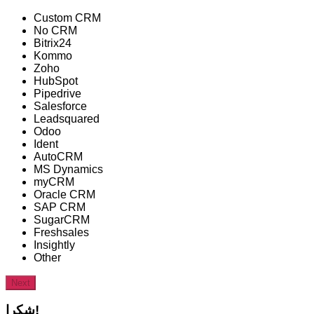
Custom CRM
No CRM
Bitrix24
Kommo
Zoho
HubSpot
Pipedrive
Salesforce
Leadsquared
Odoo
Ident
AutoCRM
MS Dynamics
myCRM
Oracle CRM
SAP CRM
SugarCRM
Freshsales
Insightly
Other
Next
شكرا!