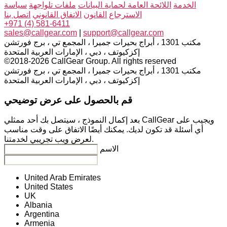
الخدمة
اللائحة العامة لحماية البيانات
ملفات تلواجهة
سياسة
الاسترجاع
القانون
الاتفاق القانوني
اتصل بنا
+971 (4) 581-6411
sales@callgear.com
|
support@callgear.com
مكتب 1301 ، أبراج بحيرات جميرا ، المجمع تي ، برج فورتشن
إكزكيوتف ، دبي ، الإمارات العربية المتحدة
©2018-2026 CallGear Group. All rights reserved
مكتب 1301 ، أبراج بحيرات جميرا ، المجمع تي ، برج فورتشن
إكزكيوتف ، دبي ، الإمارات العربية المتحدة
قم بالحصول على عرض توضيحي
بعد إكمال النموذج ، سيتصل بك أحد ممثلي CallGear ويجيب على
أي أسئلة قد تكون لديك. يمكنك أيضًا الاتفاق على وقت مناسب
لعرض ويب تجريبي لخدمتنا.
الاسم
United Arab Emirates
United States
UK
Albania
Argentina
Armenia