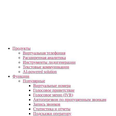
Skip
to
the
content
Продукты
Виртуальная телефония
Расширенная аналитика
Инструменты лидогенерации
Текстовые коммуникации
AI-powered solution
Функции
Популярные
Виртуальные номера
Голосовое приветствие
Голосовое меню (IVR)
Автоперезвон по пропущенным звонкам
Запись звонков
Статистика и отчеты
Подсказки оператору