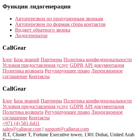
Функции лидогенерации
Автоперезвон по пропущенным звонкам
Автоперезвон по формам сбора контактов
Виджет обратного звонка
Лидогенератор
CallGear
Блог
База знаний
Партнеры
Политика конфиденциальности
Условия предоставления услуг
GDPR
API документация
Политика возврата
Регулирующее право
Лицензионное
соглашение
Контакты
CallGear
Блог
База знаний
Партнеры
Политика конфиденциальности
Условия предоставления услуг
GDPR
API документация
Политика возврата
Регулирующее право
Лицензионное
соглашение
Контакты
+971 (4) 581-6411
sales@callgear.com
|
support@callgear.com
JLT, Cluster T, Fortune Executive tower, 1301 Dubai, United Arab