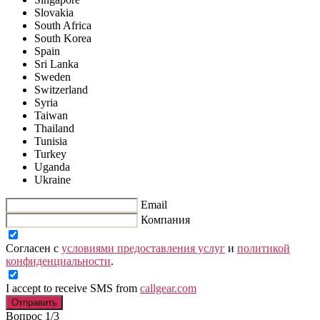
Slovakia
South Africa
South Korea
Spain
Sri Lanka
Sweden
Switzerland
Syria
Taiwan
Thailand
Tunisia
Turkey
Uganda
Ukraine
Email
Компания
Согласен с
условиями предоставления услуг
и
политикой
конфиденциальности
.
I accept to receive SMS from
callgear.com
Отправить
Вопрос 1/3