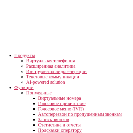
Skip
to
the
content
Продукты
Виртуальная телефония
Расширенная аналитика
Инструменты лидогенерации
Текстовые коммуникации
AI-powered solution
Функции
Популярные
Виртуальные номера
Голосовое приветствие
Голосовое меню (IVR)
Автоперезвон по пропущенным звонкам
Запись звонков
Статистика и отчеты
Подсказки оператору