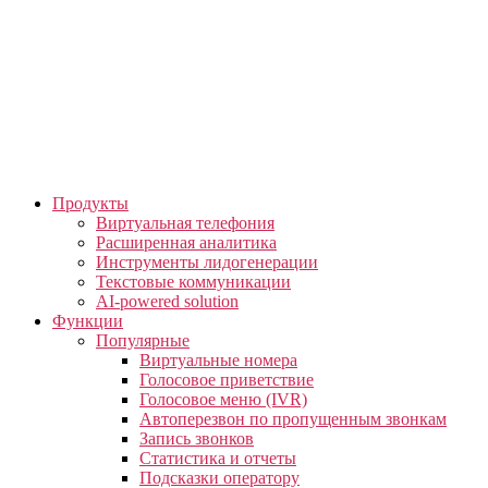
Skip
to
the
content
Продукты
Виртуальная телефония
Расширенная аналитика
Инструменты лидогенерации
Текстовые коммуникации
AI-powered solution
Функции
Популярные
Виртуальные номера
Голосовое приветствие
Голосовое меню (IVR)
Автоперезвон по пропущенным звонкам
Запись звонков
Статистика и отчеты
Подсказки оператору