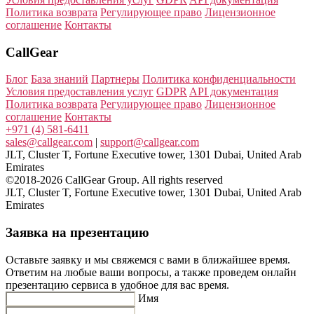
Политика возврата
Регулирующее право
Лицензионное
соглашение
Контакты
CallGear
Блог
База знаний
Партнеры
Политика конфиденциальности
Условия предоставления услуг
GDPR
API документация
Политика возврата
Регулирующее право
Лицензионное
соглашение
Контакты
+971 (4) 581-6411
sales@callgear.com
|
support@callgear.com
JLT, Cluster T, Fortune Executive tower, 1301 Dubai, United Arab
Emirates
©2018-2026 CallGear Group. All rights reserved
JLT, Cluster T, Fortune Executive tower, 1301 Dubai, United Arab
Emirates
Заявка на презентацию
Оставьте заявку и мы свяжемся с вами в ближайшее время.
Ответим на любые ваши вопросы, а также проведем онлайн
презентацию сервиса в удобное для вас время.
Имя