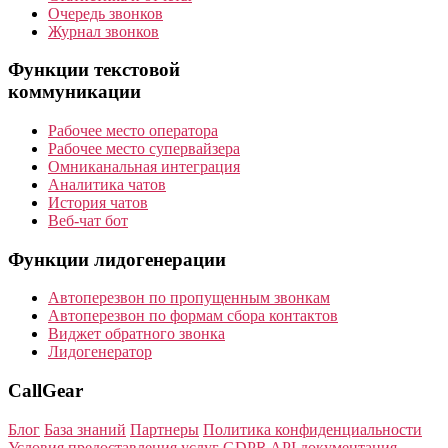
Очередь звонков
Журнал звонков
Функции текстовой
коммуникации
Рабочее место оператора
Рабочее место супервайзера
Омниканальная интеграция
Аналитика чатов
История чатов
Веб-чат бот
Функции лидогенерации
Автоперезвон по пропущенным звонкам
Автоперезвон по формам сбора контактов
Виджет обратного звонка
Лидогенератор
CallGear
Блог
База знаний
Партнеры
Политика конфиденциальности
Условия предоставления услуг
GDPR
API документация