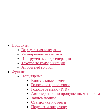
Skip
to
the
content
Продукты
Виртуальная телефония
Расширенная аналитика
Инструменты лидогенерации
Текстовые коммуникации
AI-powered solution
Функции
Популярные
Виртуальные номера
Голосовое приветствие
Голосовое меню (IVR)
Автоперезвон по пропущенным звонкам
Запись звонков
Статистика и отчеты
Подсказки оператору