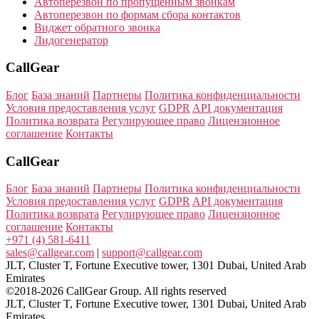
Автоперезвон по пропущенным звонкам
Автоперезвон по формам сбора контактов
Виджет обратного звонка
Лидогенератор
CallGear
Блог
База знаний
Партнеры
Политика конфиденциальности
Условия предоставления услуг
GDPR
API документация
Политика возврата
Регулирующее право
Лицензионное
соглашение
Контакты
CallGear
Блог
База знаний
Партнеры
Политика конфиденциальности
Условия предоставления услуг
GDPR
API документация
Политика возврата
Регулирующее право
Лицензионное
соглашение
Контакты
+971 (4) 581-6411
sales@callgear.com
|
support@callgear.com
JLT, Cluster T, Fortune Executive tower, 1301 Dubai, United Arab
Emirates
©2018-2026 CallGear Group. All rights reserved
JLT, Cluster T, Fortune Executive tower, 1301 Dubai, United Arab
Emirates