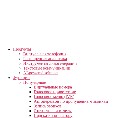
Skip
to
the
content
Продукты
Виртуальная телефония
Расширенная аналитика
Инструменты лидогенерации
Текстовые коммуникации
AI-powered solution
Функции
Популярные
Виртуальные номера
Голосовое приветствие
Голосовое меню (IVR)
Автоперезвон по пропущенным звонкам
Запись звонков
Статистика и отчеты
Подсказки оператору