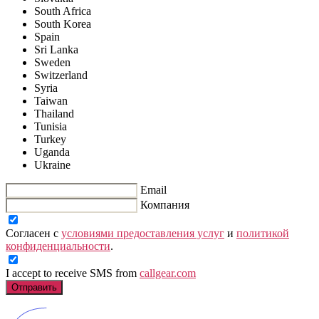
South Africa
South Korea
Spain
Sri Lanka
Sweden
Switzerland
Syria
Taiwan
Thailand
Tunisia
Turkey
Uganda
Ukraine
Email
Компания
Согласен с
условиями предоставления услуг
и
политикой
конфиденциальности
.
I accept to receive SMS from
callgear.com
Отправить