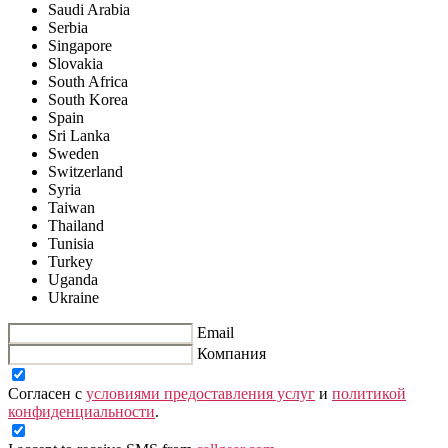
Saudi Arabia
Serbia
Singapore
Slovakia
South Africa
South Korea
Spain
Sri Lanka
Sweden
Switzerland
Syria
Taiwan
Thailand
Tunisia
Turkey
Uganda
Ukraine
Email
Компания
Согласен с
условиями предоставления услуг
и
политикой
конфиденциальности
.