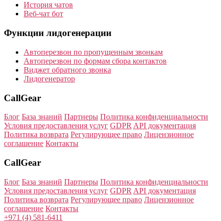
История чатов
Веб-чат бот
Функции лидогенерации
Автоперезвон по пропущенным звонкам
Автоперезвон по формам сбора контактов
Виджет обратного звонка
Лидогенератор
CallGear
Блог
База знаний
Партнеры
Политика конфиденциальности
Условия предоставления услуг
GDPR
API документация
Политика возврата
Регулирующее право
Лицензионное
соглашение
Контакты
CallGear
Блог
База знаний
Партнеры
Политика конфиденциальности
Условия предоставления услуг
GDPR
API документация
Политика возврата
Регулирующее право
Лицензионное
соглашение
Контакты
+971 (4) 581-6411