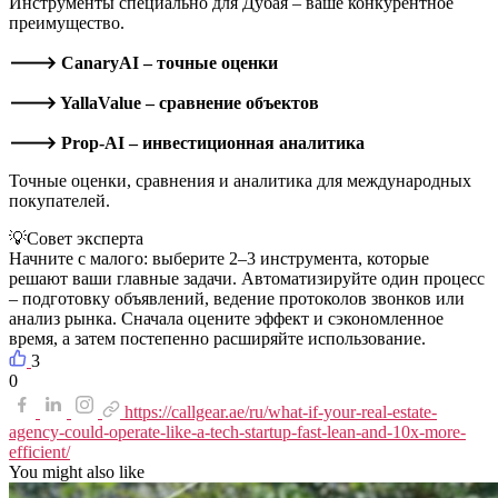
Инструменты специально для Дубая – ваше конкурентное
преимущество.
🡒 CanaryAI – точные оценки
🡒 YallaValue – сравнение объектов
🡒 Prop-AI – инвестиционная аналитика
Точные оценки, сравнения и аналитика для международных
покупателей.
💡
Совет эксперта
Начните с малого: выберите 2–3 инструмента, которые
решают ваши главные задачи. Автоматизируйте один процесс
– подготовку объявлений, ведение протоколов звонков или
анализ рынка. Сначала оцените эффект и сэкономленное
время, а затем постепенно расширяйте использование.
3
0
https://callgear.ae/ru/what-if-your-real-estate-
agency-could-operate-like-a-tech-startup-fast-lean-and-10x-more-
efficient/
You might also like