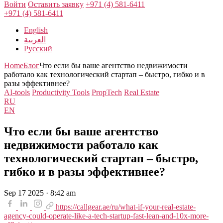
Войти
Оставить заявку
+971 (4) 581-6411
+971 (4) 581-6411
English
العربية
Русский
Home
Блог
Что если бы ваше агентство недвижимости
работало как технологический стартап – быстро, гибко и в
разы эффективнее?
AI-tools
Productivity Tools
PropTech
Real Estate
RU
EN
Что если бы ваше агентство
недвижимости работало как
технологический стартап – быстро,
гибко и в разы эффективнее?
Sep 17 2025 · 8:42 am
https://callgear.ae/ru/what-if-your-real-estate-
agency-could-operate-like-a-tech-startup-fast-lean-and-10x-more-