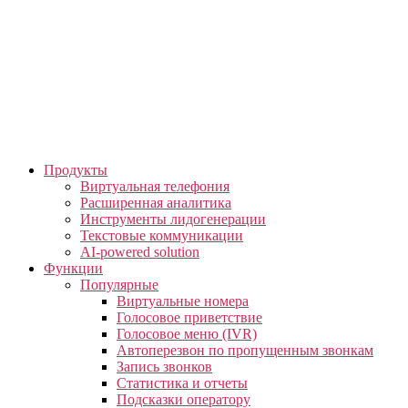
Skip
to
the
content
Продукты
Виртуальная телефония
Расширенная аналитика
Инструменты лидогенерации
Текстовые коммуникации
AI-powered solution
Функции
Популярные
Виртуальные номера
Голосовое приветствие
Голосовое меню (IVR)
Автоперезвон по пропущенным звонкам
Запись звонков
Статистика и отчеты
Подсказки оператору