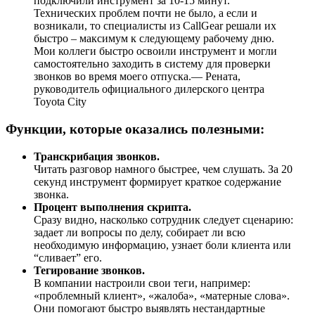
подключили инструмент за 10-15 минут.
Технических проблем почти не было, а если и
возникали, то специалисты из CallGear решали их
быстро – максимум к следующему рабочему дню.
Мои коллеги быстро освоили инструмент и могли
самостоятельно заходить в систему для проверки
звонков во время моего отпуска.
— Рената,
руководитель официального дилерского центра
Toyota City
Функции, которые оказались полезными:
Транскрибация звонков.
Читать разговор намного быстрее, чем слушать. За 20
секунд инструмент формирует краткое содержание
звонка.
Процент выполнения скрипта.
Сразу видно, насколько сотрудник следует сценарию:
задает ли вопросы по делу, собирает ли всю
необходимую информацию, узнает боли клиента или
“сливает” его.
Тегирование звонков.
В компании настроили свои теги, например:
«проблемный клиент», «жалоба», «матерные слова».
Они помогают быстро выявлять нестандартные