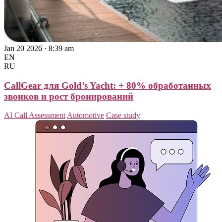
Jan 20 2026 · 8:39 am
EN
RU
CallGear для Gold’s Yacht: + 80% обработанных
звонков и рост бронирований
AI Call Assessment
Automotive
Case study