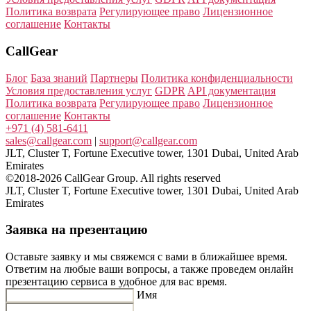
Политика возврата
Регулирующее право
Лицензионное
соглашение
Контакты
CallGear
Блог
База знаний
Партнеры
Политика конфиденциальности
Условия предоставления услуг
GDPR
API документация
Политика возврата
Регулирующее право
Лицензионное
соглашение
Контакты
+971 (4) 581-6411
sales@callgear.com
|
support@callgear.com
JLT, Cluster T, Fortune Executive tower, 1301 Dubai, United Arab
Emirates
©2018-2026 CallGear Group. All rights reserved
JLT, Cluster T, Fortune Executive tower, 1301 Dubai, United Arab
Emirates
Заявка на презентацию
Оставьте заявку и мы свяжемся с вами в ближайшее время.
Ответим на любые ваши вопросы, а также проведем онлайн
презентацию сервиса в удобное для вас время.
Имя