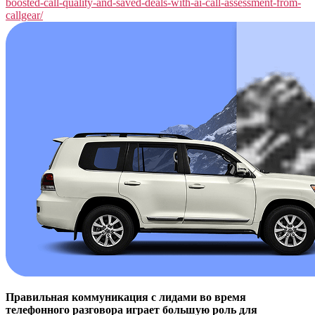
boosted-call-quality-and-saved-deals-with-ai-call-assessment-from-
callgear/
Правильная коммуникация с лидами во время
телефонного разговора играет большую роль для