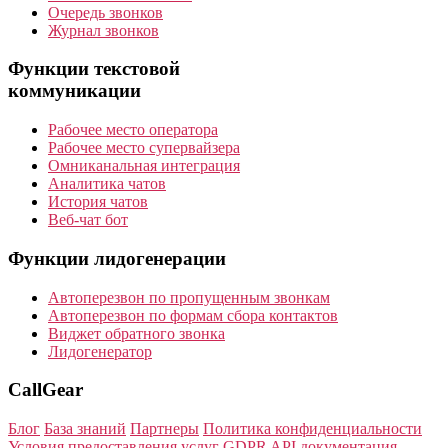
Очередь звонков
Журнал звонков
Функции текстовой
коммуникации
Рабочее место оператора
Рабочее место супервайзера
Омниканальная интеграция
Аналитика чатов
История чатов
Веб-чат бот
Функции лидогенерации
Автоперезвон по пропущенным звонкам
Автоперезвон по формам сбора контактов
Виджет обратного звонка
Лидогенератор
CallGear
Блог
База знаний
Партнеры
Политика конфиденциальности
Условия предоставления услуг
GDPR
API документация