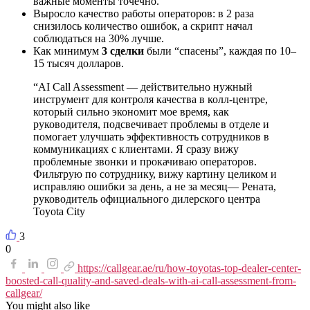
важные моменты точечно.
Выросло качество работы операторов: в 2 раза
снизилось количество ошибок, а скрипт начал
соблюдаться на 30% лучше.
Как минимум
3 сделки
были “спасены”, каждая по 10–
15 тысяч долларов.
“
AI Call Assessment — действительно нужный
инструмент для контроля качества в колл-центре,
который сильно экономит мое время, как
руководителя, подсвечивает проблемы в отделе и
помогает улучшать эффективность сотрудников в
коммуникациях с клиентами. Я сразу вижу
проблемные звонки и прокачиваю операторов.
Фильтрую по сотруднику, вижу картину целиком и
исправляю ошибки за день, а не за месяц
— Рената,
руководитель официального дилерского центра
Toyota City
3
0
https://callgear.ae/ru/how-toyotas-top-dealer-center-
boosted-call-quality-and-saved-deals-with-ai-call-assessment-from-
callgear/
You might also like