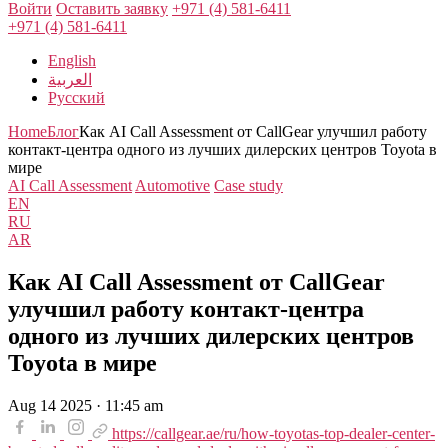
Войти
Оставить заявку
+971 (4) 581-6411
+971 (4) 581-6411
English
العربية
Русский
Home
Блог
Как AI Call Assessment от CallGear улучшил работу
контакт-центра одного из лучших дилерских центров Toyota в
мире
AI Call Assessment
Automotive
Case study
EN
RU
AR
Как AI Call Assessment от CallGear
улучшил работу контакт-центра
одного из лучших дилерских центров
Toyota в мире
Aug 14 2025 · 11:45 am
https://callgear.ae/ru/how-toyotas-top-dealer-center-